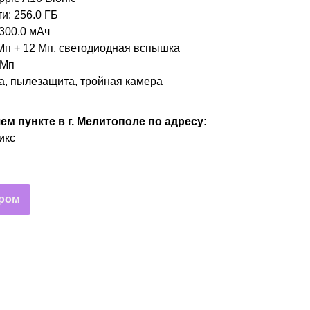
и: 256.0 ГБ
300.0 мАч
Мп + 12 Мп, светодиодная вспышка
 Мп
а, пылезащита, тройная камера
м пункте в г. Мелитополе по адресу:
икс
ером