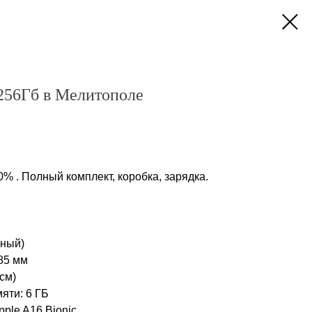
 256Гб в Мелитополе
% . Полный комплект, коробка, зарядка.
рный)
85 мм
см)
яти: 6 ГБ
ple A16 Bionic