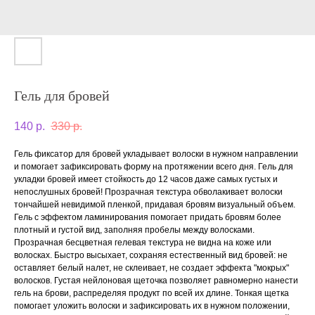
Гель для бровей
140
р.
330
р.
Гель фиксатор для бровей укладывает волоски в нужном направлении
и помогает зафиксировать форму на протяжении всего дня. Гель для
укладки бровей имеет стойкость до 12 часов даже самых густых и
непослушных бровей! Прозрачная текстура обволакивает волоски
тончайшей невидимой пленкой, придавая бровям визуальный объем.
Гель с эффектом ламинирования помогает придать бровям более
плотный и густой вид, заполняя пробелы между волосками.
Прозрачная бесцветная гелевая текстура не видна на коже или
волосках. Быстро высыхает, сохраняя естественный вид бровей: не
оставляет белый налет, не склеивает, не создает эффекта "мокрых"
волосков. Густая нейлоновая щеточка позволяет равномерно нанести
гель на брови, распределяя продукт по всей их длине. Тонкая щетка
помогает уложить волоски и зафиксировать их в нужном положении,