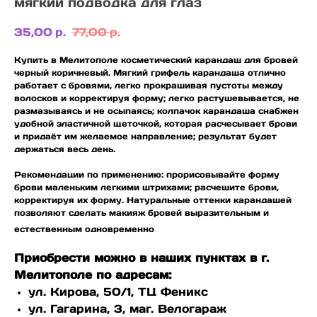
мягкий подводка для глаз
35,00
р.
77,00
р.
Купить в Мелитополе косметический карандаш для бровей
черный коричневый. Мягкий грифель карандаша отлично
работает с бровями, легко прокрашивая пустоты между
волосков и корректируя форму; легко растушевывается, не
размазываясь и не осыпаясь; колпачок карандаша снабжен
удобной эластичной щеточкой, которая расчесывает брови
и придаёт им желаемое направление; результат будет
держаться весь день.
Рекомендации по применению: прорисовывайте форму
брови маленьким легкими штрихами; расчешите брови,
корректируя их форму. Натуральные оттенки карандашей
позволяют сделать макияж бровей выразительным и
естественным одновременно
Приобрести можно в наших пунктах в г.
Мелитополе по адресам:
ул. Кирова, 50/1, ТЦ Феникс
ул. Гагарина, 3, маг. Велогараж