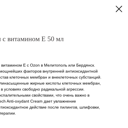
с витамином Е 50 мл
 витамином Е с Ozon в Мелитополь или Бердянск.
 мощнейших факторов внутренней антиоксидантной
остав клеточных мембран и внеклеточных субстанций.
олинасыщенные жирные кислоты клеточных мембран,
 в условиях свободно радикальной агрессии.
спалительными свойствами, что очень важно в
ech Anti-oxydant Cream дает увлажнение
нтиоксидантное действие после пилингов, шлифовки,
терапии.