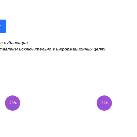
т
нт публикации
оставлены исключительно в информационных целях
-28%
-22%