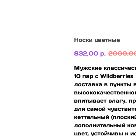
Носки цветные
832,00
р.
2000,0
Мужские классичес
10 пар с Wildberrie
доставка в пункты 
высококачественног
впитывает влагу, п
для самой чувствит
кеттельный (плоски
дополнительный ко
цвет, устойчивы к и