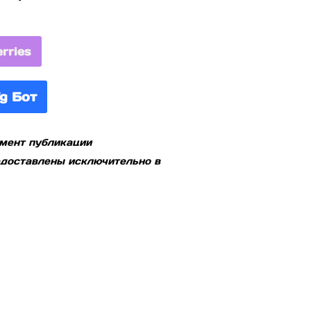
rries
g Бот
омент публикации
редоставлены исключительно в