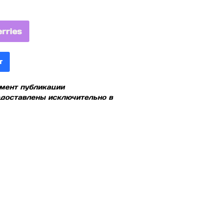
rries
т
омент публикации
редоставлены исключительно в