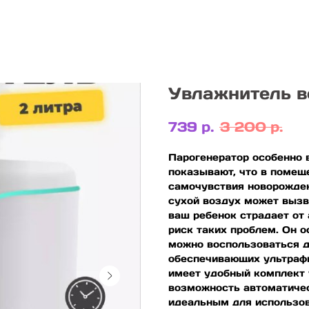
Увлажнитель в
739
р.
3 200
р.
Парогенератор особенно 
показывают, что в помещ
самочувствия новорожден
сухой воздух может вызв
ваш ребенок страдает от
риск таких проблем. Он 
можно воспользоваться д
обеспечивающих ультрафи
имеет удобный комплект у
возможность автоматичес
идеальным для использов