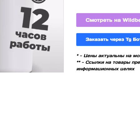
Смотреть на Wildbe
Заказать через Tg Бо
* - Цены актуальны на м
** - Ссылки на товары п
информационных целях